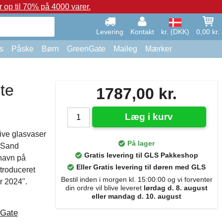
op til 70% på 4000 varer.
Levering
Kontakt
kr. (DKK)
0,00 kr.
s
Påske
Børn
GreenGate
Maileg
Mærker
te
1787,00 kr.
Læg i kurv
ive glasvaser
På lager
e Sand
Gratis levering til GLS Pakkeshop
navn på
Eller Gratis levering til døren med GLS
ntroduceret
Bestil inden i morgen kl. 15:00:00 og vi forventer
r 2024".
din ordre vil blive leveret
lørdag d. 8. august
eller mandag d. 10. august
Gate