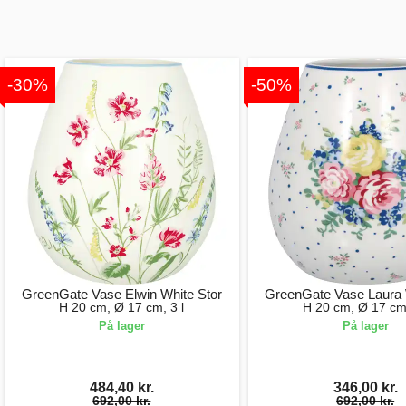
-30%
-50%
GreenGate Vase Elwin White Stor
GreenGate Vase Laura 
H 20 cm, Ø 17 cm, 3 l
H 20 cm, Ø 17 cm,
På lager
På lager
484,40 kr.
346,00 kr.
692,00 kr.
692,00 kr.