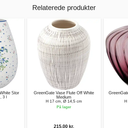
Relaterede produkter
White Stor
GreenGate Vase Flute Off White
GreenGate
 3 l
Medium
H 17 cm, Ø 14,5 cm
H
På lager
215,00 kr.