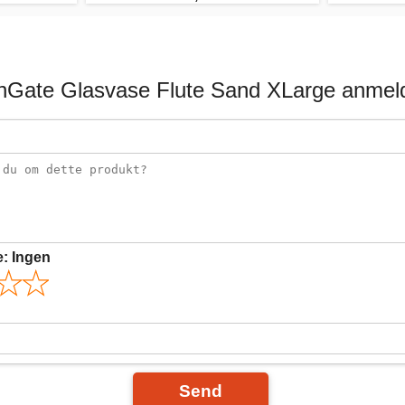
nGate Glasvase Flute Sand XLarge anmeld
e:
Ingen
Send