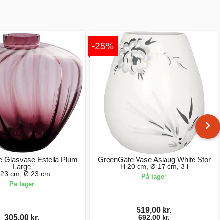
-25%
 Glasvase Estella Plum
GreenGate Vase Aslaug White Stor
Large
H 20 cm, Ø 17 cm, 3 l
 23 cm, Ø 23 cm
På lager
På lager
519,00 kr.
305,00 kr.
692,00 kr.