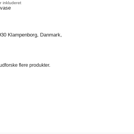
 inkluderet
svase
930 Klampenborg, Danmark,
dforske flere produkter.