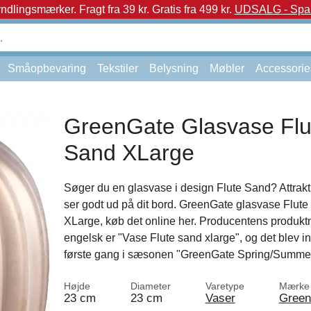
yndlingsmærker.
Fragt fra 39 kr. Gratis fra 499 kr.
UDSALG - Spar 
Småopbevaring
Tekstiler
Belysning
Møbler
Accessorie
GreenGate Glasvase Flu
Sand XLarge
Søger du en glasvase i design Flute Sand? Attrakt
ser godt ud på dit bord. GreenGate glasvase Flut
XLarge, køb det online her. Producentens produkt
engelsk er "Vase Flute sand xlarge", og det blev i
første gang i sæsonen "GreenGate Spring/Summe
Højde
Diameter
Varetype
Mærke
23 cm
23 cm
Vaser
Green