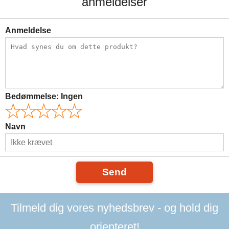
anmeldelser
Anmeldelse
Bedømmelse:
Ingen
Navn
Send
Tilmeld dig vores nyhedsbrev - og hold dig
orienteret!