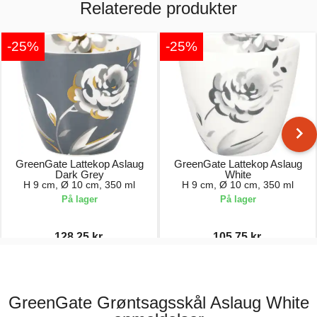
Relaterede produkter
-25%
-25%
GreenGate Lattekop Aslaug
GreenGate Lattekop Aslaug
Dark Grey
White
H 9 cm, Ø 10 cm, 350 ml
H 9 cm, Ø 10 cm, 350 ml
På lager
På lager
128,25 kr.
105,75 kr.
171,00 kr.
141,00 kr.
GreenGate Grøntsagsskål Aslaug White