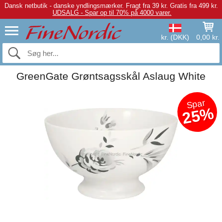
Dansk netbutik - danske yndlingsmærker.
Fragt fra 39 kr. Gratis fra 499 kr.
UDSALG - Spar op til 70% på 4000 varer.
kr. (DKK)
0,00 kr.
GreenGate Grøntsagsskål Aslaug White
Spar
25%