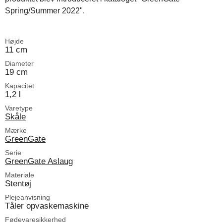
Spring/Summer 2022".
Højde
11 cm
Diameter
19 cm
Kapacitet
1,2 l
Varetype
Skåle
Mærke
GreenGate
Serie
GreenGate Aslaug
Materiale
Stentøj
Plejeanvisning
Tåler opvaskemaskine
Fødevaresikkerhed