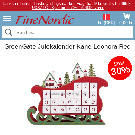
Dansk netbutik - danske yndlingsmærker.
Fragt fra 39 kr. Gratis fra 499 kr.
UDSALG - Spar op til 70% på 4000 varer.
kr. (DKK)
0,00 kr.
GreenGate Julekalender Kane Leonora Red
Spar
30%