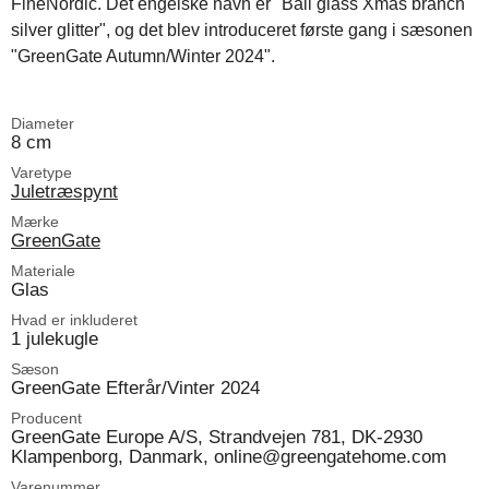
FineNordic. Det engelske navn er "Ball glass Xmas branch
silver glitter", og det blev introduceret første gang i sæsonen
"GreenGate Autumn/Winter 2024".
Diameter
8 cm
Varetype
Juletræspynt
Mærke
GreenGate
Materiale
Glas
Hvad er inkluderet
1 julekugle
Sæson
GreenGate Efterår/Vinter 2024
Producent
GreenGate Europe A/S, Strandvejen 781, DK-2930
Klampenborg, Danmark, online@greengatehome.com
Varenummer