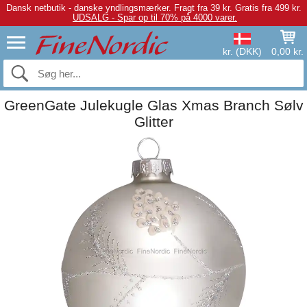
Dansk netbutik - danske yndlingsmærker.
Fragt fra 39 kr. Gratis fra 499 kr.
UDSALG - Spar op til 70% på 4000 varer.
kr. (DKK)
0,00 kr.
GreenGate Julekugle Glas Xmas Branch Sølv
Glitter