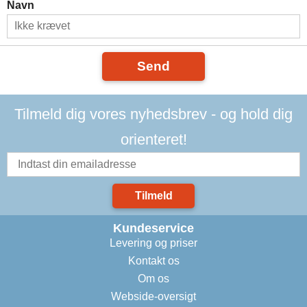
Navn
Send
Tilmeld dig vores nyhedsbrev - og hold dig
orienteret!
Tilmeld
Kundeservice
Levering og priser
Kontakt os
Om os
Webside-oversigt