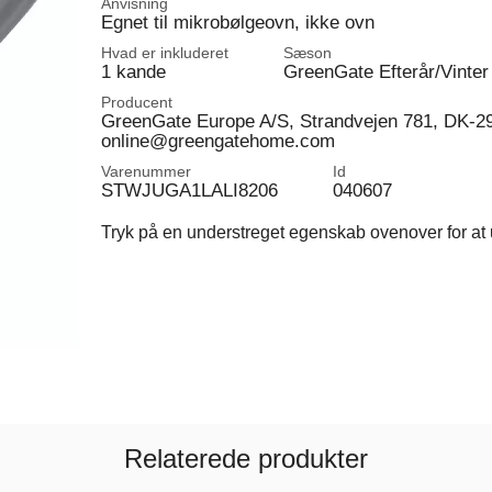
Anvisning
Egnet til mikrobølgeovn, ikke ovn
Hvad er inkluderet
Sæson
1 kande
GreenGate Efterår/Vinter
Producent
GreenGate Europe A/S, Strandvejen 781, DK-2
online@greengatehome.com
Varenummer
Id
STWJUGA1LALI8206
040607
Tryk på en understreget egenskab ovenover for at u
Relaterede produkter