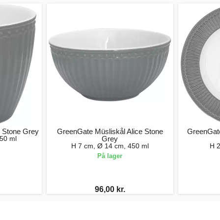
e Stone Grey
GreenGate Müsliskål Alice Stone
GreenGate
50 ml
Grey
H 7 cm, Ø 14 cm, 450 ml
H 2
På lager
96,00 kr.