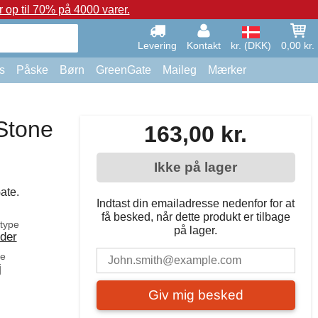
op til 70% på 4000 varer.
Levering
Kontakt
kr. (DKK)
0,00 kr.
s
Påske
Børn
GreenGate
Maileg
Mærker
Stone
163,00 kr.
Ikke på lager
ate.
Indtast din emailadresse nedenfor for at
få besked, når dette produkt er tilbage
type
på lager.
der
le
j
Giv mig besked