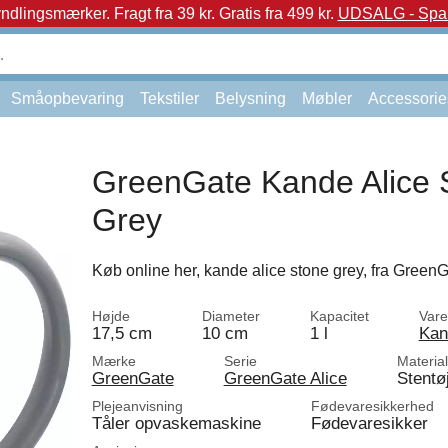
yndlingsmærker.
Fragt fra 39 kr. Gratis fra 499 kr.
UDSALG - Spar 
Småopbevaring
Tekstiler
Belysning
Møbler
Accessorie
GreenGate Kande Alice 
Grey
Køb online her, kande alice stone grey, fra GreenG
Højde
Diameter
Kapacitet
Vare
17,5 cm
10 cm
1 l
Kan
Mærke
Serie
Materia
GreenGate
GreenGate Alice
Stentø
Plejeanvisning
Fødevaresikkerhed
Tåler opvaskemaskine
Fødevaresikker