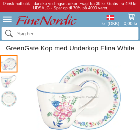
Dansk netbutik - danske yndlingsmærker.
Fragt fra 39 kr. Gratis fra 499 kr.
UDSALG - Spar op til 70% på 4000 varer.
kr. (DKK)
0,00 kr.
GreenGate Kop med Underkop Elina White