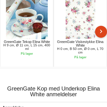
GreenGate Tekop Elina White
GreenGate Viskestykke Elina
H 9 cm, Ø 11 cm, L 15 cm, 400
White
ml
H 0 cm, B 50 cm, Ø 0 cm, L 70
cm
På lager
På lager
186,00 kr.
74,00 kr.
GreenGate Kop med Underkop Elina
White anmeldelser