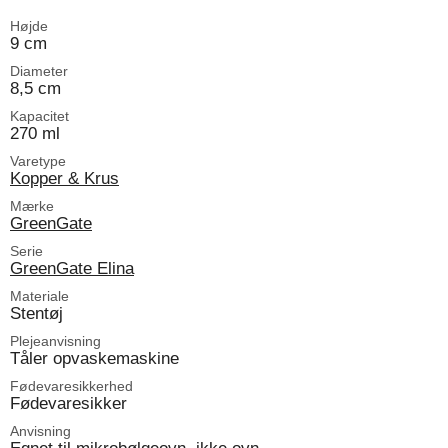
Højde
9 cm
Diameter
8,5 cm
Kapacitet
270 ml
Varetype
Kopper & Krus
Mærke
GreenGate
Serie
GreenGate Elina
Materiale
Stentøj
Plejeanvisning
Tåler opvaskemaskine
Fødevaresikkerhed
Fødevaresikker
Anvisning