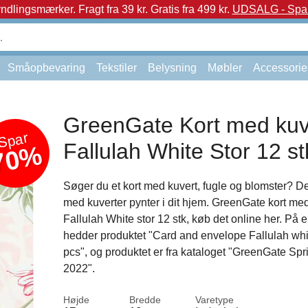
yndlingsmærker.
Fragt fra 39 kr. Gratis fra 499 kr.
UDSALG - Spar 
Småopbevaring
Tekstiler
Belysning
Møbler
Accessorie
GreenGate Kort med kuv
Spar
Fallulah White Stor 12 st
70%
Søger du et kort med kuvert, fugle og blomster? Dej
med kuverter pynter i dit hjem. GreenGate kort med
Fallulah White stor 12 stk, køb det online her. På 
hedder produktet "Card and envelope Fallulah whi
pcs", og produktet er fra kataloget "GreenGate S
2022".
Højde
Bredde
Varetype