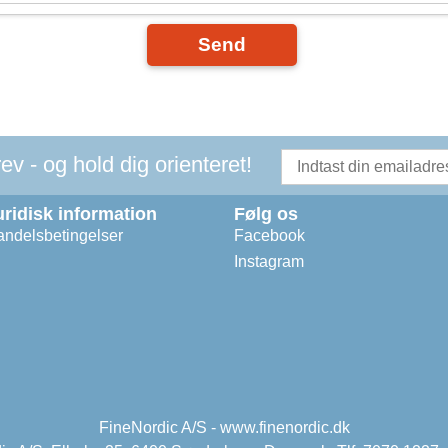
Send
v - og hold dig orienteret!
uridisk information
Følg os
ndelsbetingelser
Facebook
Instagram
FineNordic A/S - www.finenordic.dk