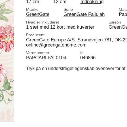
17 cm
12 cm
Indpakning
Mærke
Serie
Mate
GreenGate
GreenGate Fallulah
Pap
Hvad er inkluderet
Sæson
1 sæt med 12 kort med kuverter
GreenGa
Producent
GreenGate Europe A/S, Strandvejen 781, DK-2
online@greengatehome.com
Varenummer
Id
PAPCARLFAL0104
046866
Tryk på en understreget egenskab ovenover for at u