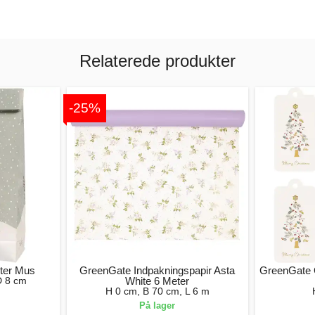
Relaterede produkter
-25%
ter Mus
GreenGate Indpakningspapir Asta
GreenGate
D 8 cm
White 6 Meter
H 0 cm, B 70 cm, L 6 m
På lager