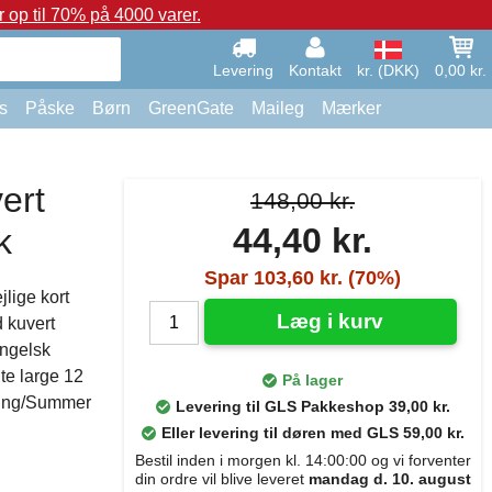
op til 70% på 4000 varer.
Levering
Kontakt
kr. (DKK)
0,00 kr.
s
Påske
Børn
GreenGate
Maileg
Mærker
ert
148,00 kr.
44,40 kr.
k
Spar 103,60 kr. (70%)
lige kort
Læg i kurv
 kuvert
engelsk
te large 12
På lager
pring/Summer
Levering til GLS Pakkeshop 39,00 kr.
Eller levering til døren med GLS 59,00 kr.
Bestil inden i morgen kl. 14:00:00 og vi forventer
din ordre vil blive leveret
mandag d. 10. august