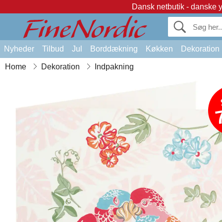
Dansk netbutik - danske 
Nyheder
Tilbud
Jul
Borddækning
Køkken
Dekoration
Home
Dekoration
Indpakning