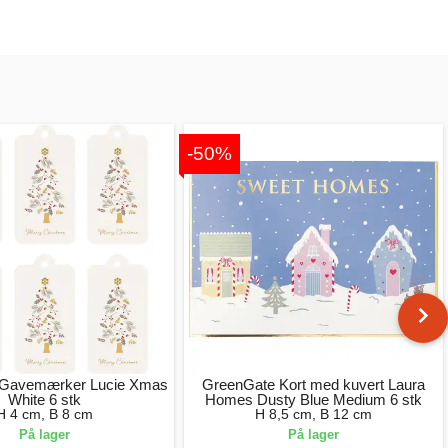
-50%
 Gavemærker Lucie Xmas
GreenGate Kort med kuvert Laura
White 6 stk
Homes Dusty Blue Medium 6 stk
H 4 cm, B 8 cm
H 8,5 cm, B 12 cm
På lager
På lager