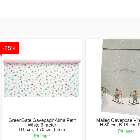
-25%
GreenGate Gavepapir Alma Petit
Maileg Gavepose Vin
White 6 meter
H 30 cm, B 18 cm, 
H 0 cm, B 70 cm, L 6 m
På lager
På lager