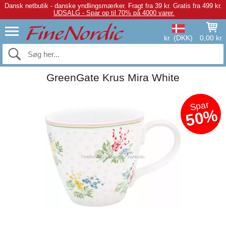
Dansk netbutik - danske yndlingsmærker.
Fragt fra 39 kr. Gratis fra 499 kr.
UDSALG - Spar op til 70% på 4000 varer.
kr. (DKK)
0,00 kr.
GreenGate Krus Mira White
Spar
50%