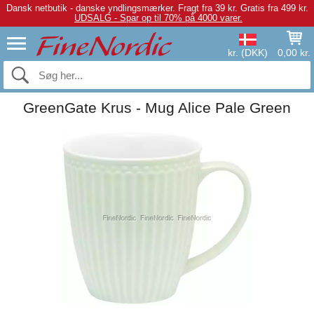
Dansk netbutik - danske yndlingsmærker.
Fragt fra 39 kr. Gratis fra 499 kr.
UDSALG - Spar op til 70% på 4000 varer.
kr. (DKK)
0,00 kr.
GreenGate Krus - Mug Alice Pale Green