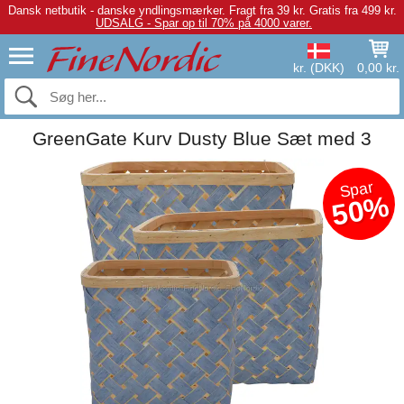
Dansk netbutik - danske yndlingsmærker.
Fragt fra 39 kr. Gratis fra 499 kr.
UDSALG - Spar op til 70% på 4000 varer.
kr. (DKK)
0,00 kr.
GreenGate Kurv Dusty Blue Sæt med 3
Spar
50%