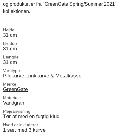
og produktet er fra "GreenGate Spring/Summer 2021"
kollektionen.
Højde
31 cm
Bredde
31 cm
Længde
31 cm
Varetype
Pilekurve, zinkkurve & Metalkasser
Mærke
GreenGate
Materiale
Vandgran
Plejeanvisning
Tør af med en fugtig klud
Hvad er inkluderet
1 sæt med 3 kurve