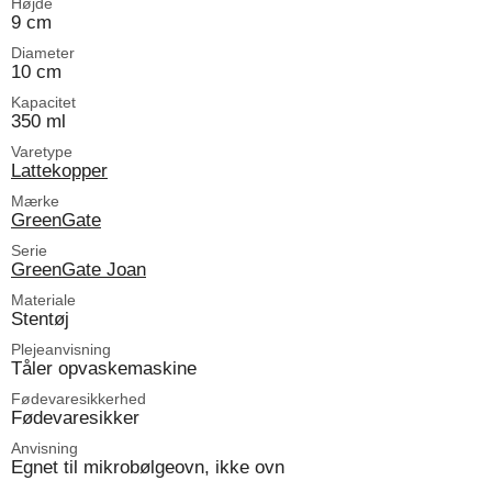
Højde
9 cm
Diameter
10 cm
Kapacitet
350 ml
Varetype
Lattekopper
Mærke
GreenGate
Serie
GreenGate Joan
Materiale
Stentøj
Plejeanvisning
Tåler opvaskemaskine
Fødevaresikkerhed
Fødevaresikker
Anvisning
Egnet til mikrobølgeovn, ikke ovn