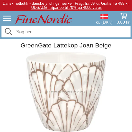
Dansk netbutik - danske yndlingsmærker.
Fragt fra 39 kr. Gratis fra 499 kr.
UDSALG - Spar op til 70% på 4000 varer.
kr. (DKK)
0,00 kr.
GreenGate Lattekop Joan Beige