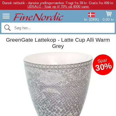
Dansk netbutik - danske yndlingsmærker.
Fragt fra 39 kr. Gratis fra 499 kr.
UDSALG - Spar op til 70% på 4000 varer.
kr. (DKK)
0,00 kr.
GreenGate Lattekop - Latte Cup Alli Warm
Grey
Spar
30%