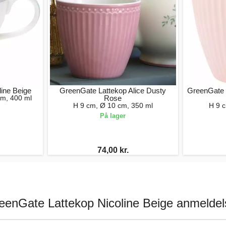
ine Beige
GreenGate Lattekop Alice Dusty
GreenGate L
cm, 400 ml
Rose
H 9 cm, Ø 10 cm, 350 ml
H 9 
På lager
74,00 kr.
eenGate Lattekop Nicoline Beige anmeldel