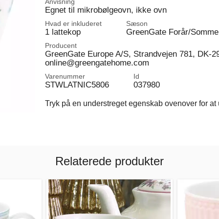
Anvisning
Egnet til mikrobølgeovn, ikke ovn
Hvad er inkluderet
Sæson
1 lattekop
GreenGate Forår/Somme
Producent
GreenGate Europe A/S, Strandvejen 781, DK-2
online@greengatehome.com
Varenummer
Id
STWLATNIC5806
037980
Tryk på en understreget egenskab ovenover for at u
Relaterede produkter