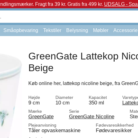
yndlingsmærker.
Fragt fra 39 kr. Gratis fra 499 kr.
UDSALG - Spar 
Småopbevaring
Tekstiler
Belysning
Møbler
Accessorie
GreenGate Lattekop Nico
Beige
Køb online her, lattekop nicoline beige, fra GreenG
Højde
Diameter
Kapacitet
Varetyp
9 cm
10 cm
350 ml
Lattek
Mærke
Serie
Mate
GreenGate
GreenGate Nicoline
Ste
Plejeanvisning
Fødevaresikkerhed
Tåler opvaskemaskine
Fødevaresikker