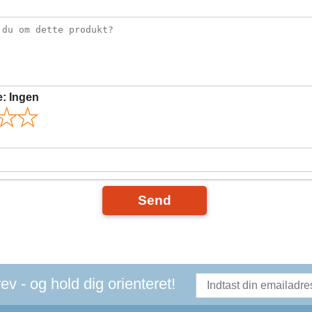
e:
Ingen
Send
v - og hold dig orienteret!