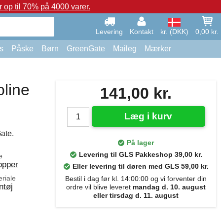
op til 70% på 4000 varer.
Levering
Kontakt
kr. (DKK)
0,00 kr.
s
Påske
Børn
GreenGate
Maileg
Mærker
line
141,00 kr.
Læg i kurv
ate.
På lager
Levering til GLS Pakkeshop 39,00 kr.
e
opper
Eller levering til døren med GLS 59,00 kr.
riale
Bestil i dag før kl. 14:00:00 og vi forventer din
ntøj
ordre vil blive leveret
mandag d. 10. august
eller tirsdag d. 11. august