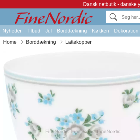
Dansk netbutik - danske 
Nyheder
Tilbud
Jul
Borddækning
Køkken
Dekoration
Home
Borddækning
Lattekopper