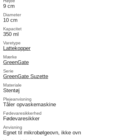
Højde
9 cm
Diameter
10 cm
Kapacitet
350 ml
Varetype
Lattekopper
Mærke
GreenGate
Serie
GreenGate Suzette
Materiale
Stentøj
Plejeanvisning
Tåler opvaskemaskine
Fødevaresikkerhed
Fødevaresikker
Anvisning
Egnet til mikrobølgeovn, ikke ovn