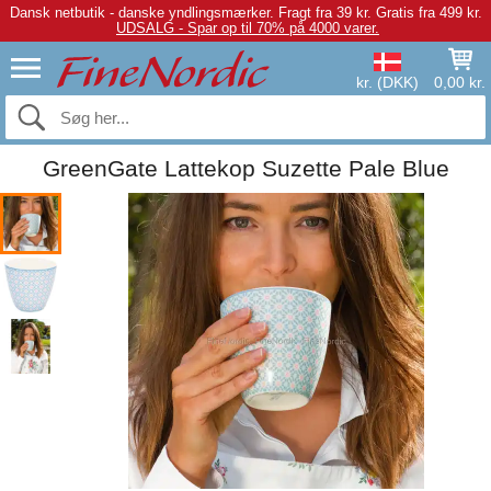
Dansk netbutik - danske yndlingsmærker.
Fragt fra 39 kr. Gratis fra 499 kr.
UDSALG - Spar op til 70% på 4000 varer.
kr. (DKK)
0,00 kr.
GreenGate Lattekop Suzette Pale Blue