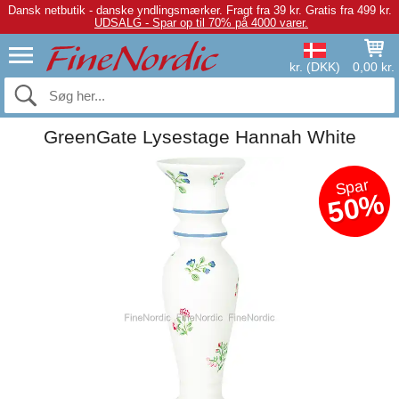
Dansk netbutik - danske yndlingsmærker.
Fragt fra 39 kr. Gratis fra 499 kr.
UDSALG - Spar op til 70% på 4000 varer.
kr. (DKK)
0,00 kr.
GreenGate Lysestage Hannah White
Spar
50%