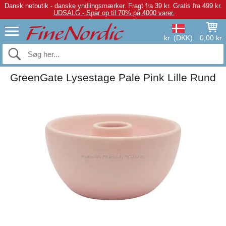
Dansk netbutik - danske yndlingsmærker.
Fragt fra 39 kr. Gratis fra 499 kr.
UDSALG - Spar op til 70% på 4000 varer.
kr. (DKK)
0,00 kr.
GreenGate Lysestage Pale Pink Lille Rund