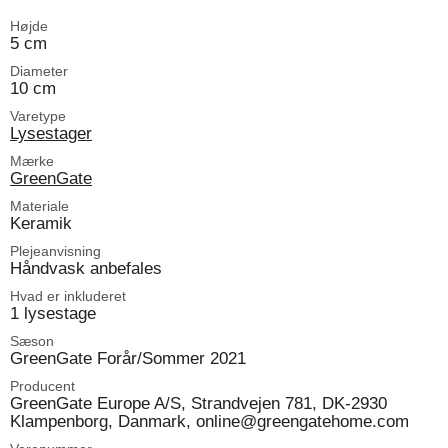
Højde
5 cm
Diameter
10 cm
Varetype
Lysestager
Mærke
GreenGate
Materiale
Keramik
Plejeanvisning
Håndvask anbefales
Hvad er inkluderet
1 lysestage
Sæson
GreenGate Forår/Sommer 2021
Producent
GreenGate Europe A/S, Strandvejen 781, DK-2930
Klampenborg, Danmark, online@greengatehome.com