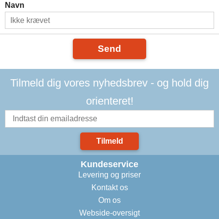
Navn
Send
Tilmeld dig vores nyhedsbrev - og hold dig
orienteret!
Tilmeld
Kundeservice
Levering og priser
Kontakt os
Om os
Webside-oversigt