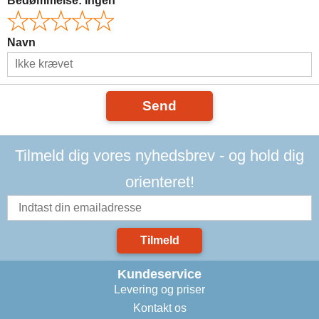
Bedømmelse:
Ingen
Navn
Send
Tilmeld dig vores nyhedsbrev - og hold dig
orienteret!
Tilmeld
Kundeservice
Levering og priser
Kontakt os