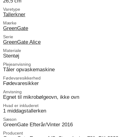
26,5 cm
Varetype
Tallerkner
Mærke
GreenGate
Serie
GreenGate Alice
Materiale
Stentøj
Plejeanvisning
Tåler opvaskemaskine
Fødevaresikkerhed
Fødevaresikker
Anvisning
Egnet til mikrobølgeovn, ikke ovn
Hvad er inkluderet
1 middagstallerken
Sæson
GreenGate Efterår/Vinter 2016
Producent