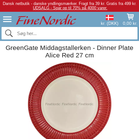
Dansk netbutik - danske yndlingsmærker.
Fragt fra 39 kr. Gratis fra 499 kr.
UDSALG - Spar op til 70% på 4000 varer.
kr. (DKK)
0,00 kr.
GreenGate Middagstallerken - Dinner Plate
Alice Red 27 cm