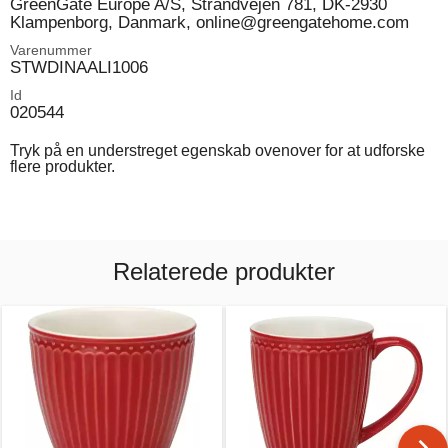
GreenGate Europe A/S, Strandvejen 781, DK-2930
Klampenborg, Danmark, online@greengatehome.com
Varenummer
STWDINAALI1006
Id
020544
Tryk på en understreget egenskab ovenover for at udforske
flere produkter.
Relaterede produkter