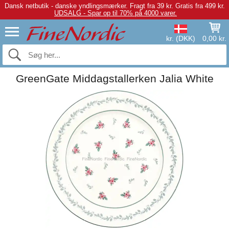
Dansk netbutik - danske yndlingsmærker.
Fragt fra 39 kr. Gratis fra 499 kr.
UDSALG - Spar op til 70% på 4000 varer.
kr. (DKK)
0,00 kr.
GreenGate Middagstallerken Jalia White