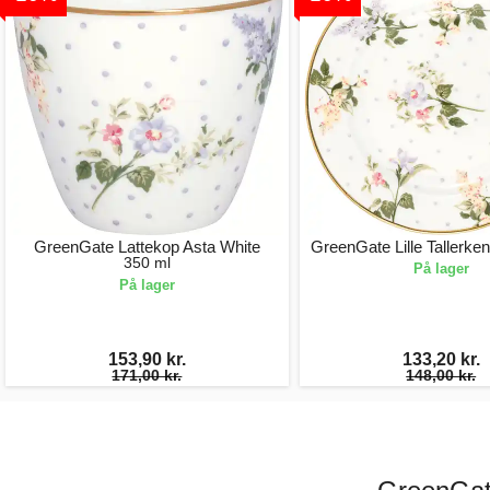
GreenGate Lattekop Asta White
GreenGate Lille Tallerke
350 ml
På lager
På lager
153,90 kr.
133,20 kr.
171,00 kr.
148,00 kr.