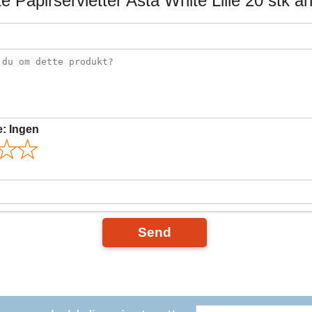
 Papirservietter Asta White Lille 20 stk a
e:
Ingen
Send