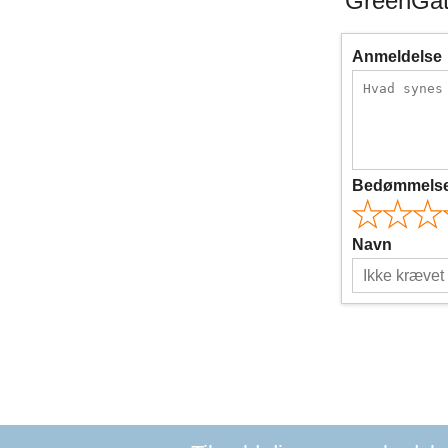
GreenGate
Anmeldelse
Bedømmels
Navn