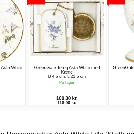
n Asta White
GreenGate Teæg Asta White med
GreenGate
Kæde
B 4,5 cm, L 21,5 cm
På lager
100,30 kr.
118,00 kr.