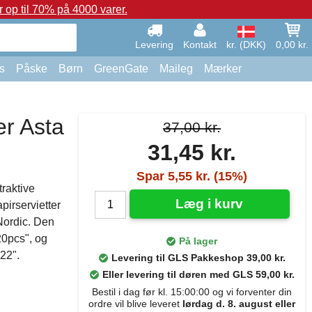
op til 70% på 4000 varer.
Levering
Kontakt
kr. (DKK)
0,00 kr.
s
Påske
Børn
GreenGate
Maileg
Mærker
er Asta
37,00 kr.
31,45 kr.
Spar 5,55 kr. (15%)
traktive
Læg i kurv
pirservietter
eNordic. Den
20pcs", og
På lager
22".
Levering til GLS Pakkeshop 39,00 kr.
Eller levering til døren med GLS 59,00 kr.
Bestil i dag før kl. 15:00:00 og vi forventer din
ordre vil blive leveret
lørdag d. 8. august eller