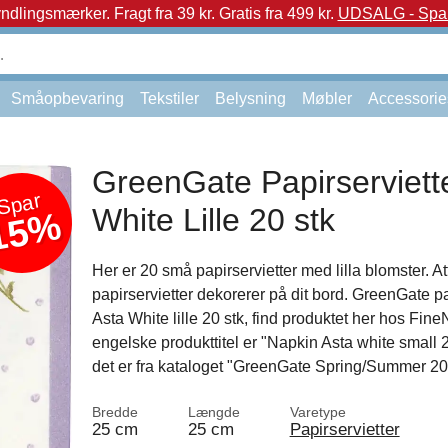
yndlingsmærker.
Fragt fra 39 kr. Gratis fra 499 kr.
UDSALG - Spar 
Småopbevaring
Tekstiler
Belysning
Møbler
Accessorie
GreenGate Papirserviett
Spar
White Lille 20 stk
15%
Her er 20 små papirservietter med lilla blomster. At
papirservietter dekorerer på dit bord. GreenGate pa
Asta White lille 20 stk, find produktet her hos Fin
engelske produkttitel er "Napkin Asta white small 
det er fra kataloget "GreenGate Spring/Summer 20
Bredde
Længde
Varetype
25 cm
25 cm
Papirservietter