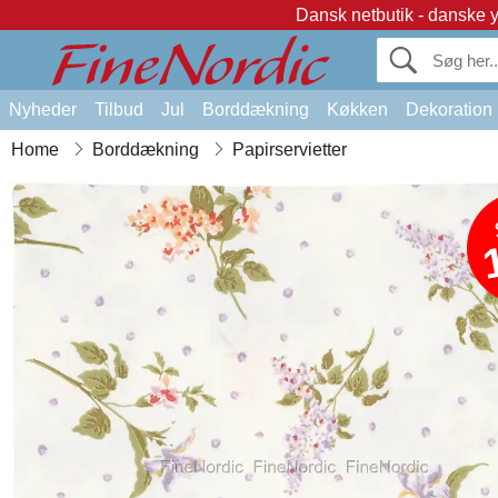
Dansk netbutik - danske 
Nyheder
Tilbud
Jul
Borddækning
Køkken
Dekoration
Home
Borddækning
Papirservietter