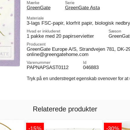
Mærke
Serie
GreenGate
GreenGate Asta
Materiale
3-lags FSC-papir, klorfrit papir, biologisk nedb
Hvad er inkluderet
Sæson
1 pakke med 20 papirservietter
GreenGat
Producent
GreenGate Europe A/S, Strandvejen 781, DK-2
online@greengatehome.com
Varenummer
Id
PAPNAPSAST0112
046883
Tryk på en understreget egenskab ovenover for at u
Relaterede produkter
-15%
-30%