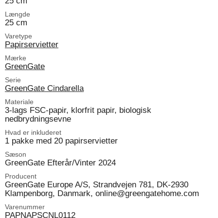
25 cm
Længde
25 cm
Varetype
Papirservietter
Mærke
GreenGate
Serie
GreenGate Cindarella
Materiale
3-lags FSC-papir, klorfrit papir, biologisk
nedbrydningsevne
Hvad er inkluderet
1 pakke med 20 papirservietter
Sæson
GreenGate Efterår/Vinter 2024
Producent
GreenGate Europe A/S, Strandvejen 781, DK-2930
Klampenborg, Danmark, online@greengatehome.com
Varenummer
PAPNAPSCNL0112