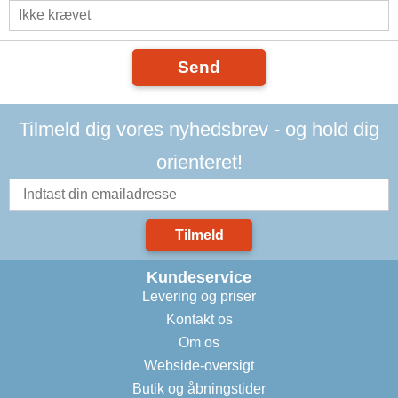
Send
Tilmeld dig vores nyhedsbrev - og hold dig
orienteret!
Tilmeld
Kundeservice
Levering og priser
Kontakt os
Om os
Webside-oversigt
Butik og åbningstider