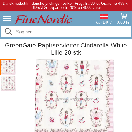
Dansk netbutik - danske yndlingsmærker.
Fragt fra 39 kr. Gratis fra 499 kr.
UDSALG - Spar op til 70% på 4000 varer.
kr. (DKK)
0,00 kr.
GreenGate Papirservietter Cindarella White
Lille 20 stk