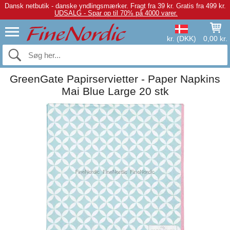
Dansk netbutik - danske yndlingsmærker.
Fragt fra 39 kr. Gratis fra 499 kr.
UDSALG - Spar op til 70% på 4000 varer.
kr. (DKK)
0,00 kr.
GreenGate Papirservietter - Paper Napkins
Mai Blue Large 20 stk