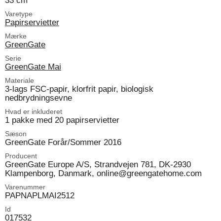
33 cm
Varetype
Papirservietter
Mærke
GreenGate
Serie
GreenGate Mai
Materiale
3-lags FSC-papir, klorfrit papir, biologisk
nedbrydningsevne
Hvad er inkluderet
1 pakke med 20 papirservietter
Sæson
GreenGate Forår/Sommer 2016
Producent
GreenGate Europe A/S, Strandvejen 781, DK-2930
Klampenborg, Danmark, online@greengatehome.com
Varenummer
PAPNAPLMAI2512
Id
017532