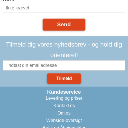
Send
Tilmeld dig vores nyhedsbrev - og hold dig
orienteret!
Tilmeld
Kundeservice
Levering og priser
Kontakt os
Om os
Webside-oversigt
Butik og åbningstider