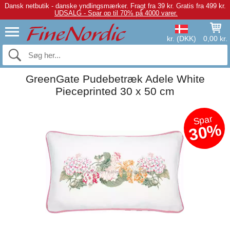
Dansk netbutik - danske yndlingsmærker.
Fragt fra 39 kr. Gratis fra 499 kr.
UDSALG - Spar op til 70% på 4000 varer.
kr. (DKK)
0,00 kr.
GreenGate Pudebetræk Adele White
Pieceprinted 30 x 50 cm
Spar
30%