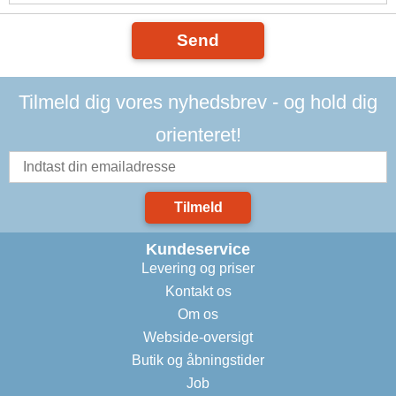
Send
Tilmeld dig vores nyhedsbrev - og hold dig
orienteret!
Tilmeld
Kundeservice
Levering og priser
Kontakt os
Om os
Webside-oversigt
Butik og åbningstider
Job