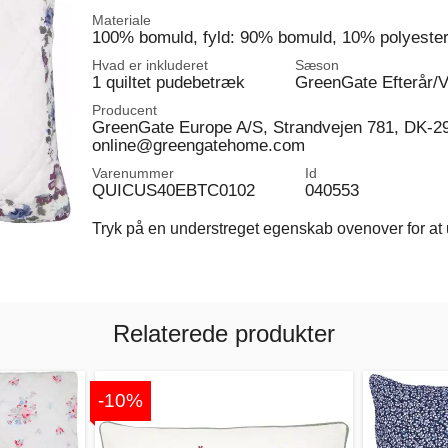
Materiale
100% bomuld, fyld: 90% bomuld, 10% polyeste
Hvad er inkluderet
Sæson
1 quiltet pudebetræk
GreenGate Efterår/V
Producent
GreenGate Europe A/S, Strandvejen 781, DK-2
online@greengatehome.com
Varenummer
Id
QUICUS40EBTC0102
040553
Tryk på en understreget egenskab ovenover for at u
Relaterede produkter
-10%