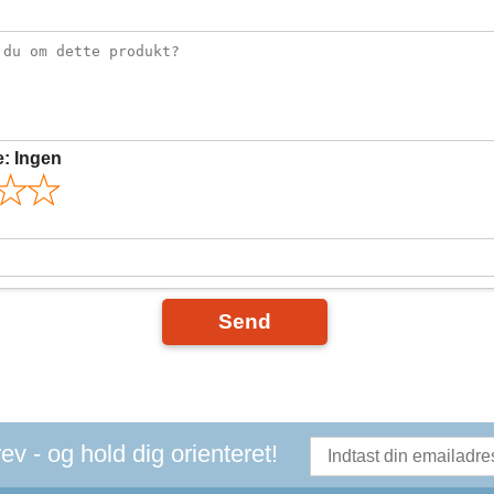
e:
Ingen
Send
v - og hold dig orienteret!