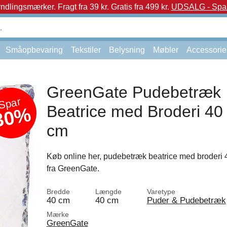
yndlingsmærker.
Fragt fra 39 kr. Gratis fra 499 kr.
UDSALG - Spar 
Småopbevaring
Tekstiler
Belysning
Møbler
Accessorie
GreenGate Pudebetræk
Spar
Beatrice med Broderi 40
30%
cm
Køb online her, pudebetræk beatrice med broderi 
fra GreenGate.
Bredde
Længde
Varetype
40 cm
40 cm
Puder & Pudebetræk
Mærke
GreenGate