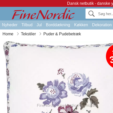
Dansk netbutik - danske 
Nyheder
Tilbud
Jul
Borddækning
Køkken
Dekoration
Home
Tekstiler
Puder & Pudebetræk