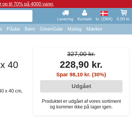
op til 70% på 4000 varer.
Levering
Kontakt
kr. (DKK)
0,00 kr.
s
Påske
Børn
GreenGate
Maileg
Mærker
327,00 kr.
228,90 kr.
 x 40
Spar 98,10 kr. (30%)
Udgået
40 x 40 cm,
Produktet er udgået af vores sortiment
og kommer ikke på lager igen.