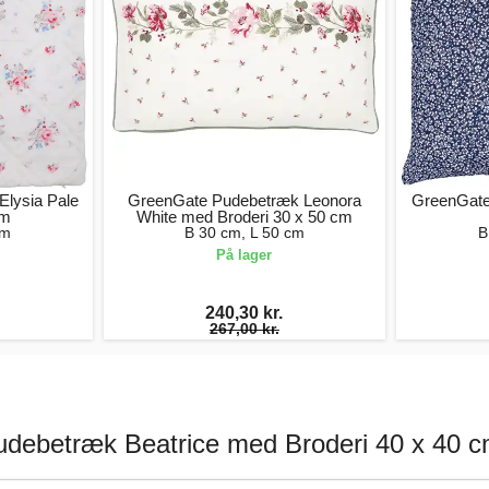
lysia Pale
GreenGate Pudebetræk Leonora
GreenGate
cm
White med Broderi 30 x 50 cm
cm
B 30 cm, L 50 cm
B
På lager
240,30 kr.
267,00 kr.
debetræk Beatrice med Broderi 40 x 40 c