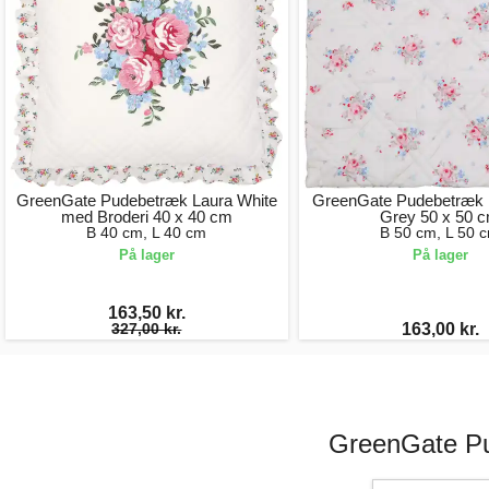
GreenGate Pudebetræk Laura White
GreenGate Pudebetræk E
med Broderi 40 x 40 cm
Grey 50 x 50 
B 40 cm, L 40 cm
B 50 cm, L 50 
På lager
På lager
163,50 kr.
327,00 kr.
163,00 kr.
GreenGate Pu