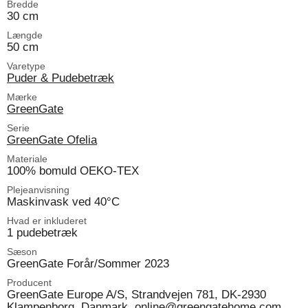
Bredde
30 cm
Længde
50 cm
Varetype
Puder & Pudebetræk
Mærke
GreenGate
Serie
GreenGate Ofelia
Materiale
100% bomuld OEKO-TEX
Plejeanvisning
Maskinvask ved 40°C
Hvad er inkluderet
1 pudebetræk
Sæson
GreenGate Forår/Sommer 2023
Producent
GreenGate Europe A/S, Strandvejen 781, DK-2930
Klampenborg, Danmark, online@greengatehome.com