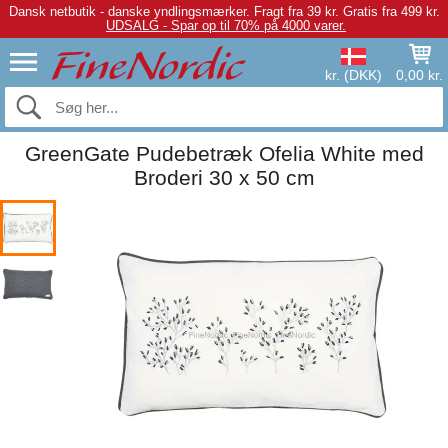
Dansk netbutik - danske yndlingsmærker.
Fragt fra 39 kr. Gratis fra 499 kr.
UDSALG - Spar op til 70% på 4000 varer.
kr. (DKK)
0,00 kr.
GreenGate Pudebetræk Ofelia White med
Broderi 30 x 50 cm