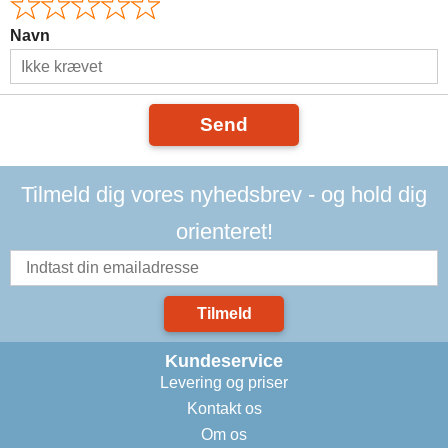
Navn
Send
Tilmeld dig vores nyhedsbrev - og hold dig
orienteret!
Tilmeld
Kundeservice
Levering og priser
Kontakt os
Om os