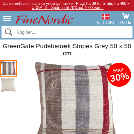
Dansk netbutik - danske yndlingsmærker.
Fragt fra 39 kr. Gratis fra 499 kr.
UDSALG - Spar op til 70% på 4000 varer.
kr. (DKK)
0,00 kr.
GreenGate Pudebetræk Stripes Grey 50 x 50
cm
Spar
30%