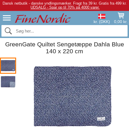
Dansk netbutik - danske yndlingsmærker.
Fragt fra 39 kr. Gratis fra 499 kr.
UDSALG - Spar op til 70% på 4000 varer.
kr. (DKK)
0,00 kr.
GreenGate Quiltet Sengetæppe Dahla Blue
140 x 220 cm