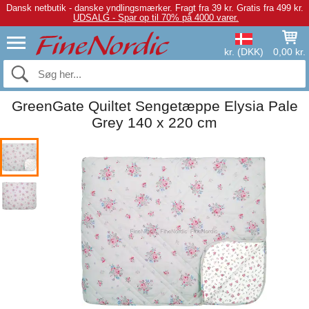
Dansk netbutik - danske yndlingsmærker.
Fragt fra 39 kr. Gratis fra 499 kr.
UDSALG - Spar op til 70% på 4000 varer.
kr. (DKK)
0,00 kr.
GreenGate Quiltet Sengetæppe Elysia Pale
Grey 140 x 220 cm