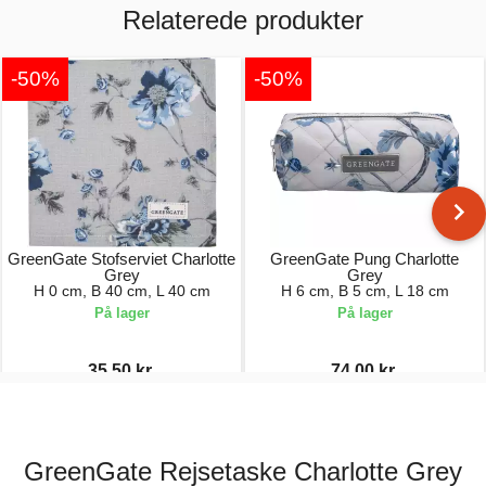
Relaterede produkter
-50%
-50%
GreenGate Stofserviet Charlotte
GreenGate Pung Charlotte
Grey
Grey
H 0 cm, B 40 cm, L 40 cm
H 6 cm, B 5 cm, L 18 cm
På lager
På lager
35,50 kr.
74,00 kr.
71,00 kr.
148,00 kr.
GreenGate Rejsetaske Charlotte Grey