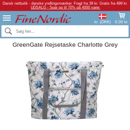
Dansk netbutik - danske yndlingsmærker.
Fragt fra 39 kr. Gratis fra 499 kr.
UDSALG - Spar op til 70% på 4000 varer.
kr. (DKK)
0,00 kr.
GreenGate Rejsetaske Charlotte Grey