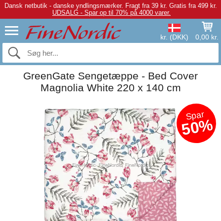
Dansk netbutik - danske yndlingsmærker.
Fragt fra 39 kr. Gratis fra 499 kr.
UDSALG - Spar op til 70% på 4000 varer.
kr. (DKK)
0,00 kr.
GreenGate Sengetæppe - Bed Cover
Magnolia White 220 x 140 cm
Spar
50%