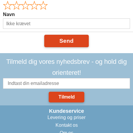
Navn
Send
Tilmeld dig vores nyhedsbrev - og hold dig
orienteret!
Tilmeld
Kundeservice
Levering og priser
Kontakt os
Om os