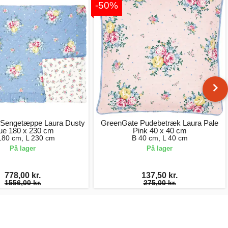
-50%
Sengetæppe Laura Dusty
GreenGate Pudebetræk Laura Pale
ue 180 x 230 cm
Pink 40 x 40 cm
180 cm, L 230 cm
B 40 cm, L 40 cm
På lager
På lager
778,00 kr.
137,50 kr.
1556,00 kr.
275,00 kr.