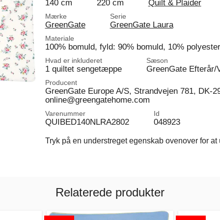
140 cm
220 cm
Quilt & Plaider
Mærke
Serie
GreenGate
GreenGate Laura
Materiale
100% bomuld, fyld: 90% bomuld, 10% polyeste
Hvad er inkluderet
Sæson
1 quiltet sengetæppe
GreenGate Efterår/V
Producent
GreenGate Europe A/S, Strandvejen 781, DK-2
online@greengatehome.com
Varenummer
Id
QUIBED140NLRA2802
048923
Tryk på en understreget egenskab ovenover for at u
Relaterede produkter