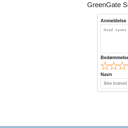
GreenGate Se
Anmeldelse
Bedømmels
Navn