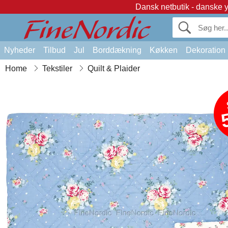
Dansk netbutik - danske 
Nyheder
Tilbud
Jul
Borddækning
Køkken
Dekoration
Home
Tekstiler
Quilt & Plaider