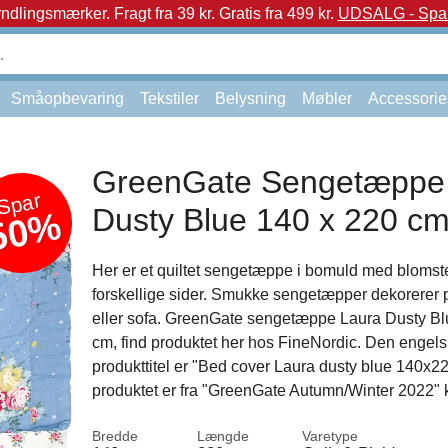
yndlingsmærker.
Fragt fra 39 kr. Gratis fra 499 kr.
UDSALG - Spar 
Småopbevaring
Tekstiler
Belysning
Møbler
Accessorie
GreenGate Sengetæppe
Spar
Dusty Blue 140 x 220 c
50%
Her er et quiltet sengetæppe i bomuld med blomste
forskellige sider. Smukke sengetæpper dekorerer 
eller sofa. GreenGate sengetæppe Laura Dusty Bl
cm, find produktet her hos FineNordic. Den engel
produkttitel er "Bed cover Laura dusty blue 140x2
produktet er fra "GreenGate Autumn/Winter 2022" k
Bredde
Længde
Varetype