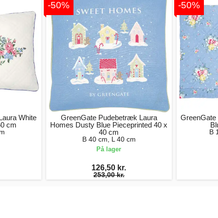
-50%
-50%
aura White
GreenGate Pudebetræk Laura
GreenGate 
60 cm
Homes Dusty Blue Pieceprinted 40 x
Bl
cm
40 cm
B 
B 40 cm, L 40 cm
På lager
126,50 kr.
253,00 kr.