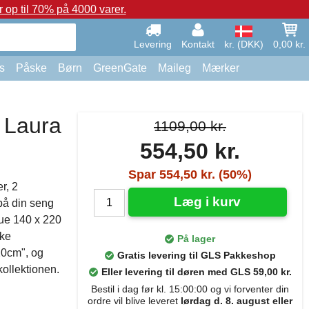
op til 70% på 4000 varer.
Levering
Kontakt
kr. (DKK)
0,00 kr.
s
Påske
Børn
GreenGate
Maileg
Mærker
 Laura
1109,00 kr.
554,50 kr.
m
Spar 554,50 kr. (50%)
r, 2
Læg i kurv
på din seng
ue 140 x 220
ske
På lager
20cm", og
Gratis levering til GLS Pakkeshop
ollektionen.
Eller levering til døren med GLS 59,00 kr.
Bestil i dag før kl. 15:00:00 og vi forventer din
ordre vil blive leveret
lørdag d. 8. august eller