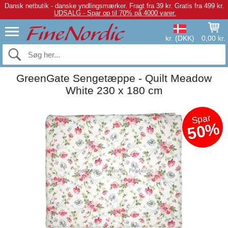
Dansk netbutik - danske yndlingsmærker.
Fragt fra 39 kr. Gratis fra 499 kr.
UDSALG - Spar op til 70% på 4000 varer.
kr. (DKK)
0,00 kr.
GreenGate Sengetæppe - Quilt Meadow
White 230 x 180 cm
Spar
50%