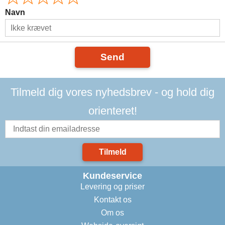
Navn
Send
Tilmeld dig vores nyhedsbrev - og hold dig
orienteret!
Tilmeld
Kundeservice
Levering og priser
Kontakt os
Om os