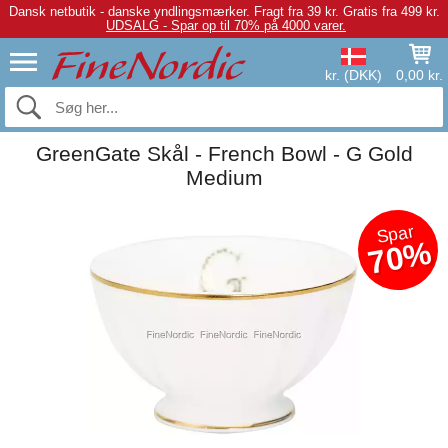
Dansk netbutik - danske yndlingsmærker.
Fragt fra 39 kr. Gratis fra 499 kr.
UDSALG - Spar op til 70% på 4000 varer.
kr. (DKK)
0,00 kr.
GreenGate Skål - French Bowl - G Gold
Medium
Spar
70%