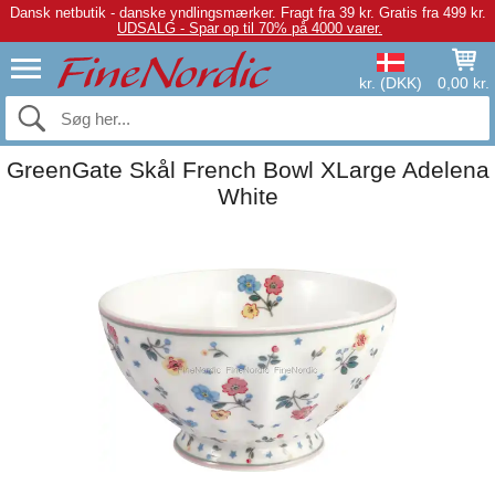
Dansk netbutik - danske yndlingsmærker.
Fragt fra 39 kr. Gratis fra 499 kr.
UDSALG - Spar op til 70% på 4000 varer.
kr. (DKK)
0,00 kr.
GreenGate Skål French Bowl XLarge Adelena
White