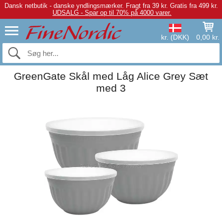
Dansk netbutik - danske yndlingsmærker.
Fragt fra 39 kr. Gratis fra 499 kr.
UDSALG - Spar op til 70% på 4000 varer.
kr. (DKK)
0,00 kr.
GreenGate Skål med Låg Alice Grey Sæt
med 3