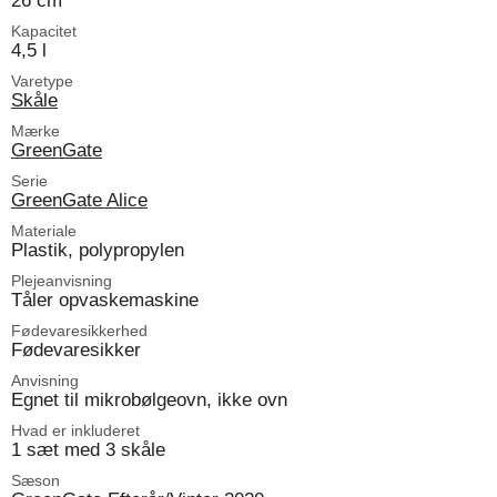
26 cm
Kapacitet
4,5 l
Varetype
Skåle
Mærke
GreenGate
Serie
GreenGate Alice
Materiale
Plastik, polypropylen
Plejeanvisning
Tåler opvaskemaskine
Fødevaresikkerhed
Fødevaresikker
Anvisning
Egnet til mikrobølgeovn, ikke ovn
Hvad er inkluderet
1 sæt med 3 skåle
Sæson