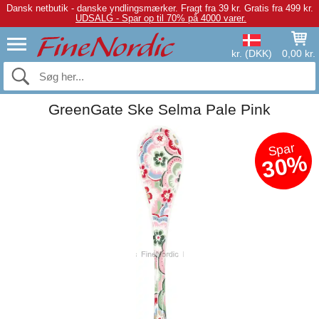
Dansk netbutik - danske yndlingsmærker.
Fragt fra 39 kr. Gratis fra 499 kr.
UDSALG - Spar op til 70% på 4000 varer.
kr. (DKK)
0,00 kr.
GreenGate Ske Selma Pale Pink
Spar
30%