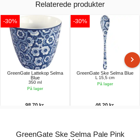
Relaterede produkter
-30%
-30%
GreenGate Lattekop Selma
GreenGate Ske Selma Blue
Blue
L 15,5 cm
350 ml
På lager
På lager
98,70 kr.
46,20 kr.
141,00 kr.
66,00 kr.
GreenGate Ske Selma Pale Pink