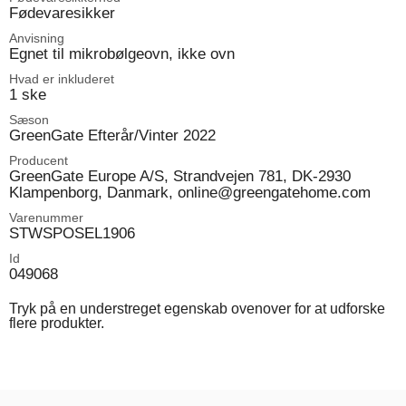
Fødevaresikker
Anvisning
Egnet til mikrobølgeovn, ikke ovn
Hvad er inkluderet
1 ske
Sæson
GreenGate Efterår/Vinter 2022
Producent
GreenGate Europe A/S, Strandvejen 781, DK-2930
Klampenborg, Danmark, online@greengatehome.com
Varenummer
STWSPOSEL1906
Id
049068
Tryk på en understreget egenskab ovenover for at udforske
flere produkter.