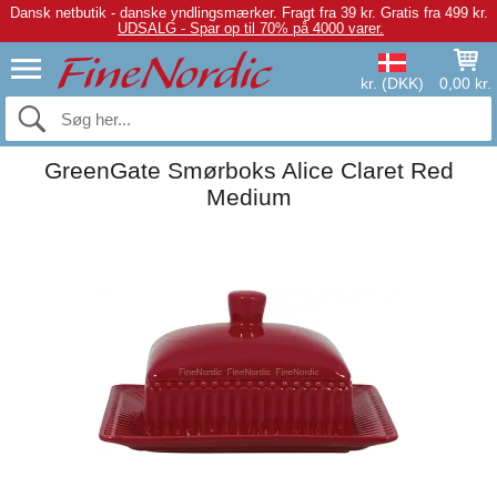
Dansk netbutik - danske yndlingsmærker.
Fragt fra 39 kr. Gratis fra 499 kr.
UDSALG - Spar op til 70% på 4000 varer.
kr. (DKK)
0,00 kr.
GreenGate Smørboks Alice Claret Red
Medium