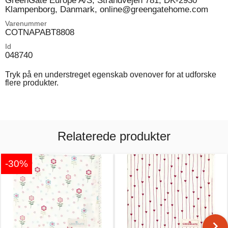
GreenGate Europe A/S, Strandvejen 781, DK-2930
Klampenborg, Danmark, online@greengatehome.com
Varenummer
COTNAPABT8808
Id
048740
Tryk på en understreget egenskab ovenover for at udforske
flere produkter.
Relaterede produkter
-30%