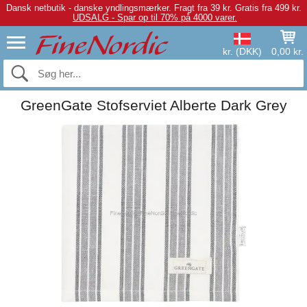
Dansk netbutik - danske yndlingsmærker.
Fragt fra 39 kr. Gratis fra 499 kr.
UDSALG - Spar op til 70% på 4000 varer.
kr. (DKK)
0,00 kr.
GreenGate Stofserviet Alberte Dark Grey