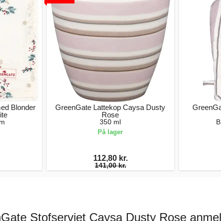
med Blonder
GreenGate Lattekop Caysa Dusty
GreenGa
te
Rose
cm
350 ml
B
På lager
112,80 kr.
141,00 kr.
Gate Stofserviet Caysa Dusty Rose anmel