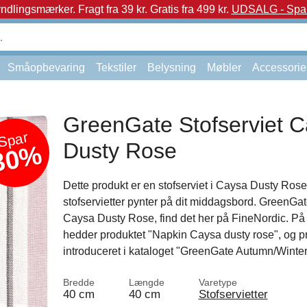
yndlingsmærker.
Fragt fra 39 kr. Gratis fra 499 kr.
UDSALG - Spar 
Småopbevaring
Tekstiler
Belysning
Møbler
Accessorie
GreenGate Stofserviet 
Spar
Dusty Rose
30%
Dette produkt er en stofserviet i Caysa Dusty Rose
stofservietter pynter på dit middagsbord. GreenGate
Caysa Dusty Rose, find det her på FineNordic. På
hedder produktet "Napkin Caysa dusty rose", og p
introduceret i kataloget "GreenGate Autumn/Winter
Bredde
Længde
Varetype
40 cm
40 cm
Stofservietter