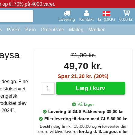
op til 70% på 4000 varer.
Levering
Kontakt
kr. (DKK)
0,00 kr.
s
Påske
Børn
GreenGate
Maileg
Mærker
Caysa
71,00 kr.
49,70 kr.
Spar 21,30 kr. (30%)
-design. Fine
Læg i kurv
 stofserviet
 engelsk
roduktet blev
På lager
 2024".
Levering til GLS Pakkeshop 39,00 kr.
Eller levering til døren med GLS 59,00 kr.
Bestil i dag før kl. 15:00:00 og vi forventer din
ordre vil blive leveret
lørdag d. 8. august eller