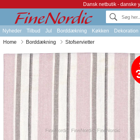
Dansk netbutik - danske 
Nyheder
Tilbud
Jul
Borddækning
Køkken
Dekoration
Home
Borddækning
Stofservietter