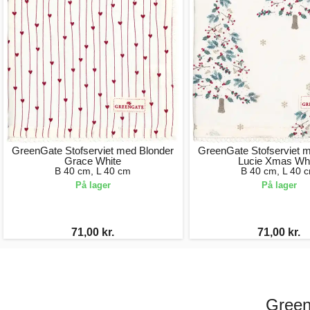
GreenGate Stofserviet med Blonder
GreenGate Stofserviet 
Grace White
Lucie Xmas Whi
B 40 cm, L 40 cm
B 40 cm, L 40 
På lager
På lager
71,00 kr.
71,00 kr.
Green