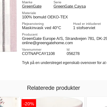
Mærke
Serie
GreenGate
GreenGate Caysa
Materiale
100% bomuld OEKO-TEX
Plejeanvisning
Hvad er inkluderet
Maskinvask ved 40°C
1 stofserviet
Producent
GreenGate Europe A/S, Strandvejen 781, DK-2
online@greengatehome.com
Varenummer
Id
COTNAPCAY1108
056278
Tryk på en understreget egenskab ovenover for at u
Relaterede produkter
-20%