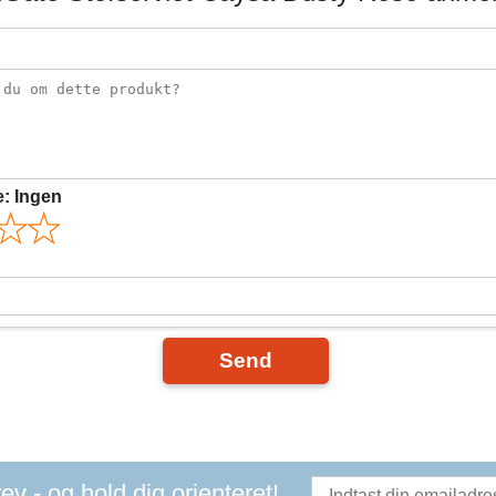
e:
Ingen
Send
v - og hold dig orienteret!