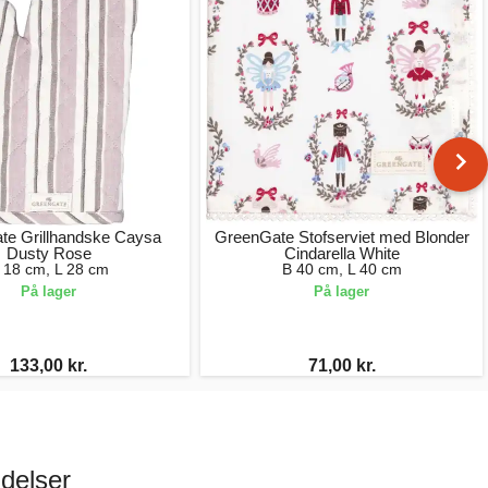
te Grillhandske Caysa
GreenGate Stofserviet med Blonder
Dusty Rose
Cindarella White
 18 cm, L 28 cm
B 40 cm, L 40 cm
På lager
På lager
133,00 kr.
71,00 kr.
delser