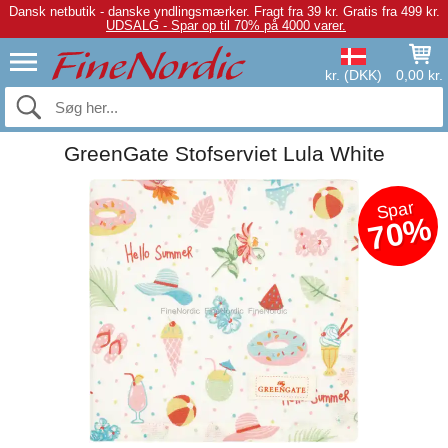
Dansk netbutik - danske yndlingsmærker.
Fragt fra 39 kr. Gratis fra 499 kr.
UDSALG - Spar op til 70% på 4000 varer.
kr. (DKK)
0,00 kr.
GreenGate Stofserviet Lula White
Spar
70%