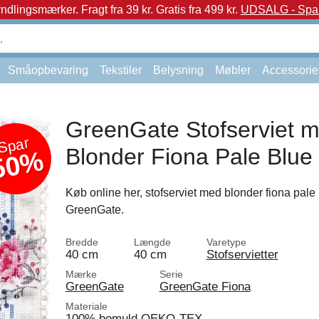
yndlingsmærker.
Fragt fra 39 kr. Gratis fra 499 kr.
UDSALG - Spar 
Småopbevaring
Tekstiler
Belysning
Møbler
Accessorie
GreenGate Stofserviet 
Spar
Blonder Fiona Pale Blue
50%
Køb online her, stofserviet med blonder fiona pale 
GreenGate.
Bredde
Længde
Varetype
40 cm
40 cm
Stofservietter
Mærke
Serie
GreenGate
GreenGate Fiona
Materiale
100% bomuld OEKO-TEX