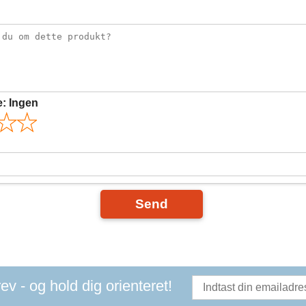
e:
Ingen
Send
v - og hold dig orienteret!