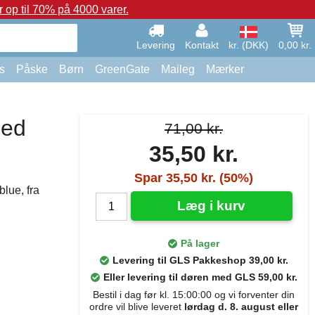
op til 70% på 4000 varer.
Levering
Kontakt
kr. (DKK)
0,00 kr.
s
Påske
Børn
GreenGate
Maileg
Mærker
med
71,00 kr.
35,50 kr.
Spar 35,50 kr. (50%)
blue, fra
Læg i kurv
På lager
Levering til GLS Pakkeshop 39,00 kr.
Eller levering til døren med GLS 59,00 kr.
Bestil i dag før kl. 15:00:00 og vi forventer din
ordre vil blive leveret
lørdag d. 8. august eller