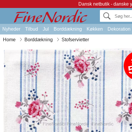
Dansk netbutik - danske 
Nyheder
Tilbud
Jul
Borddækning
Køkken
Dekoration
Home
Borddækning
Stofservietter