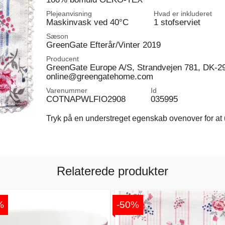
Plejeanvisning
Hvad er inkluderet
Maskinvask ved 40°C
1 stofserviet
Sæson
GreenGate Efterår/Vinter 2019
Producent
GreenGate Europe A/S, Strandvejen 781, DK-2
online@greengatehome.com
Varenummer
Id
COTNAPWLFIO2908
035995
Tryk på en understreget egenskab ovenover for at u
Relaterede produkter
%
-50%