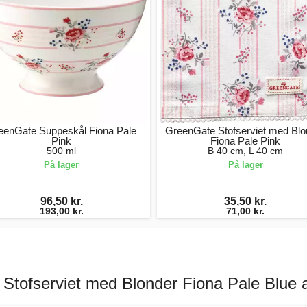
eenGate Suppeskål Fiona Pale
GreenGate Stofserviet med Blo
Pink
Fiona Pale Pink
500 ml
B 40 cm, L 40 cm
På lager
På lager
96,50 kr.
35,50 kr.
193,00 kr.
71,00 kr.
Stofserviet med Blonder Fiona Pale Blue 