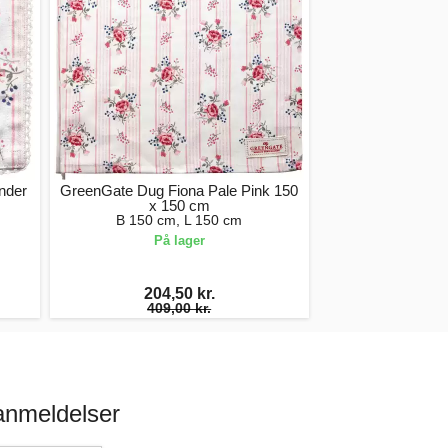
nder
GreenGate Dug Fiona Pale Pink 150
x 150 cm
B 150 cm, L 150 cm
På lager
204,50 kr.
409,00 kr.
anmeldelser