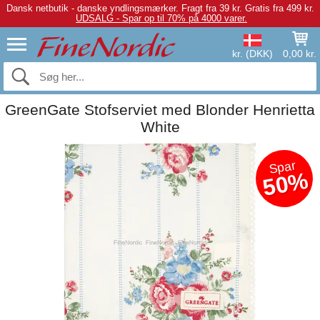
Dansk netbutik - danske yndlingsmærker.
Fragt fra 39 kr. Gratis fra 499 kr.
UDSALG - Spar op til 70% på 4000 varer.
kr. (DKK)
0,00 kr.
GreenGate Stofserviet med Blonder Henrietta
White
Spar
50%