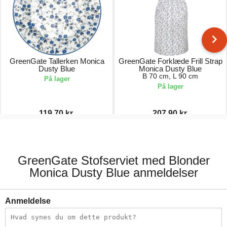
GreenGate Tallerken Monica
GreenGate Forklæde Frill Strap
Dusty Blue
Monica Dusty Blue
B 70 cm, L 90 cm
På lager
På lager
119,70 kr.
207,90 kr.
171,00 kr.
297,00 kr.
GreenGate Stofserviet med Blonder
Monica Dusty Blue anmeldelser
Anmeldelse