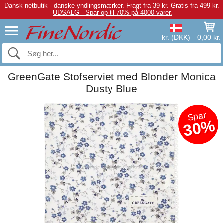
Dansk netbutik - danske yndlingsmærker.
Fragt fra 39 kr. Gratis fra 499 kr.
UDSALG - Spar op til 70% på 4000 varer.
kr. (DKK)
0,00 kr.
GreenGate Stofserviet med Blonder Monica
Dusty Blue
Spar
30%