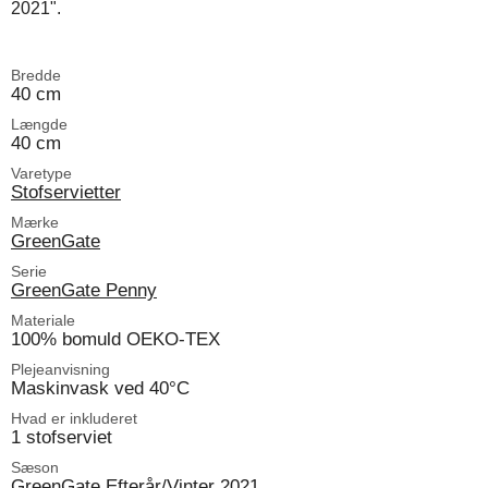
2021".
Bredde
40 cm
Længde
40 cm
Varetype
Stofservietter
Mærke
GreenGate
Serie
GreenGate Penny
Materiale
100% bomuld OEKO-TEX
Plejeanvisning
Maskinvask ved 40°C
Hvad er inkluderet
1 stofserviet
Sæson
GreenGate Efterår/Vinter 2021