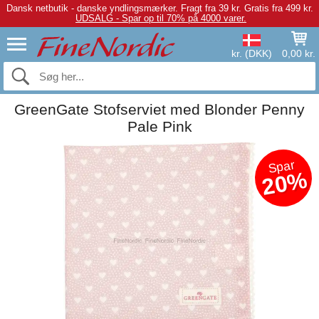
Dansk netbutik - danske yndlingsmærker.
Fragt fra 39 kr. Gratis fra 499 kr.
UDSALG - Spar op til 70% på 4000 varer.
kr. (DKK)
0,00 kr.
GreenGate Stofserviet med Blonder Penny
Pale Pink
Spar
20%