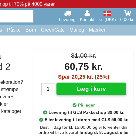
op til 70% på 4000 varer.
Levering
Kontakt
kr. (DKK)
0,00 kr.
s
Påske
Børn
GreenGate
Maileg
Mærker
a
81,00 kr.
60,75 kr.
d 2
Spar 20,25 kr. (25%)
dekoration?
Læg i kurv
e strømpe
i vores
k er
På lager
a kataloget
Levering til GLS Pakkeshop 39,00 kr.
Eller levering til døren med GLS 59,00 kr.
Bestil i dag før kl. 15:00:00 og vi forventer din
ordre vil blive leveret
lørdag d. 8. august eller