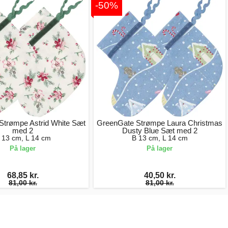
-50%
Strømpe Astrid White Sæt
GreenGate Strømpe Laura Christmas
med 2
Dusty Blue Sæt med 2
 13 cm, L 14 cm
B 13 cm, L 14 cm
På lager
På lager
68,85 kr.
40,50 kr.
81,00 kr.
81,00 kr.