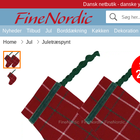
Dansk netbutik - danske 
Nyheder
Tilbud
Jul
Borddækning
Køkken
Dekoration
Home
Jul
Juletræspynt