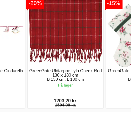
-20%
-15%
r Cindarella
GreenGate Uldtæppe Lyla Check Red
GreenGate 
130 x 180 cm
B 130 cm, L 180 cm
B
På lager
1203,20 kr.
1504,00 kr.