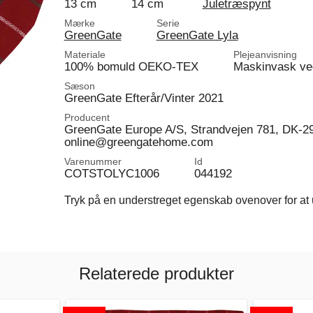
13 cm
14 cm
Juletræspynt
Mærke
Serie
GreenGate
GreenGate Lyla
Materiale
Plejeanvisning
100% bomuld OEKO-TEX
Maskinvask ve
Sæson
GreenGate Efterår/Vinter 2021
Producent
GreenGate Europe A/S, Strandvejen 781, DK-2
online@greengatehome.com
Varenummer
Id
COTSTOLYC1006
044192
Tryk på en understreget egenskab ovenover for at u
Relaterede produkter