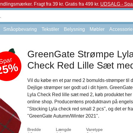
yndlingsmærker.
Fragt fra 39 kr. Gratis fra 499 kr.
UDSALG - Spar 
Småopbevaring
Tekstiler
Belysning
Møbler
Accessorie
GreenGate Strømpe Lyl
Spar
Check Red Lille Sæt me
25%
Vil du købe en et par med 2 bomulds-strømper til 
Dejlige strømper ser godt ud i dit hjem. GreenGat
Lyla Check Red lille sæt med 2, køb produktet her 
online shop. Producentens produktnavn på engels
"Stocking Lyla check red small 2 pcs", og det er fr
"GreenGate Autumn/Winter 2021".
Bredde
Længde
Varetype