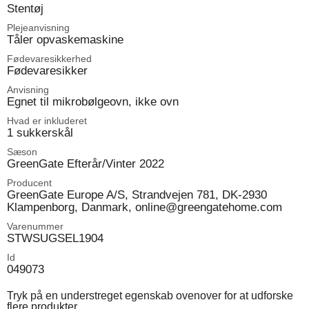
Stentøj
Plejeanvisning
Tåler opvaskemaskine
Fødevaresikkerhed
Fødevaresikker
Anvisning
Egnet til mikrobølgeovn, ikke ovn
Hvad er inkluderet
1 sukkerskål
Sæson
GreenGate Efterår/Vinter 2022
Producent
GreenGate Europe A/S, Strandvejen 781, DK-2930
Klampenborg, Danmark, online@greengatehome.com
Varenummer
STWSUGSEL1904
Id
049073
Tryk på en understreget egenskab ovenover for at udforske
flere produkter.