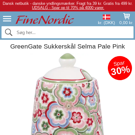
Dansk netbutik - danske yndlingsmærker.
Fragt fra 39 kr. Gratis fra 499 kr.
UDSALG - Spar op til 70% på 4000 varer.
kr. (DKK)
0,00 kr.
GreenGate Sukkerskål Selma Pale Pink
Spar
30%