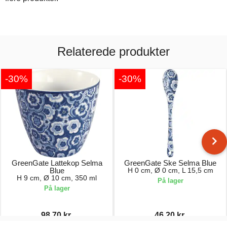
Relaterede produkter
-30%
-30%
GreenGate Lattekop Selma
GreenGate Ske Selma Blue
Blue
H 0 cm, Ø 0 cm, L 15,5 cm
H 9 cm, Ø 10 cm, 350 ml
På lager
På lager
98,70 kr.
46,20 kr.
141,00 kr.
66,00 kr.