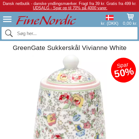
Dansk netbutik - danske yndlingsmærker.
Fragt fra 39 kr. Gratis fra 499 kr.
UDSALG - Spar op til 70% på 4000 varer.
kr. (DKK)
0,00 kr.
GreenGate Sukkerskål Vivianne White
Spar
50%