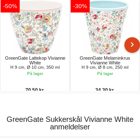
-50%
-30%
GreenGate Lattekop Vivianne
GreenGate Melaminkrus
White
Vivianne White
H 9 cm, Ø 10 cm, 350 ml
H 9 cm, Ø 8 cm, 250 ml
På lager
På lager
70,50 kr.
34,30 kr.
141,00 kr.
49,00 kr.
GreenGate Sukkerskål Vivianne White
anmeldelser