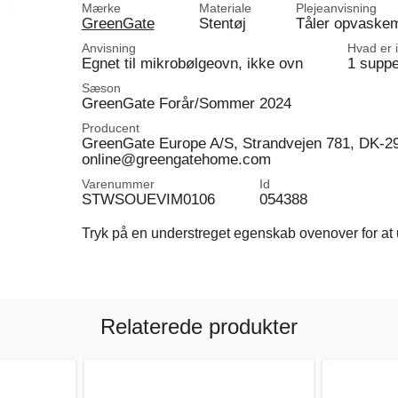
Mærke
Materiale
Plejeanvisning
GreenGate
Stentøj
Tåler opvaske
Anvisning
Hvad er 
Egnet til mikrobølgeovn, ikke ovn
1 suppe
Sæson
GreenGate Forår/Sommer 2024
Producent
GreenGate Europe A/S, Strandvejen 781, DK-2
online@greengatehome.com
Varenummer
Id
STWSOUEVIM0106
054388
Tryk på en understreget egenskab ovenover for at u
Relaterede produkter