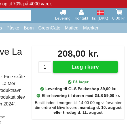
op til 70% på 4000 varer.
Levering
Kontakt
kr. (DKK)
0,00 kr.
s
Påske
Børn
GreenGate
Maileg
Mærker
ve La
208,00 kr.
Læg i kurv
e. Fine skåle
På lager
e La Mer
Levering til GLS Pakkeshop 39,00 kr.
produktnavn
Eller levering til døren med GLS 59,00 kr.
roduktet blev
Bestil inden i morgen kl. 14:00:00 og vi forventer
r 2024".
din ordre vil blive leveret
mandag d. 10. august
eller tirsdag d. 11. august
ype
e