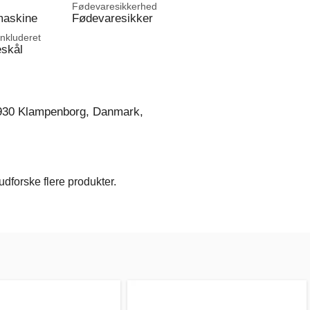
Fødevaresikkerhed
maskine
Fødevaresikker
inkluderet
skål
930 Klampenborg, Danmark,
dforske flere produkter.