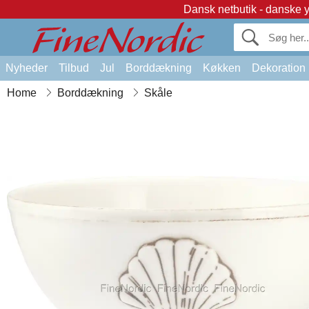
Dansk netbutik - danske 
Nyheder
Tilbud
Jul
Borddækning
Køkken
Dekoration
Home
Borddækning
Skåle