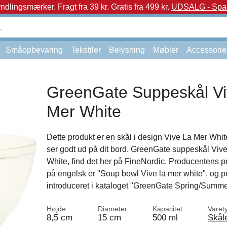
yndlingsmærker.
Fragt fra 39 kr. Gratis fra 499 kr.
UDSALG - Spar 
Småopbevaring
Tekstiler
Belysning
Møbler
Accessorie
GreenGate Suppeskål Vi
Mer White
Dette produkt er en skål i design Vive La Mer Whit
ser godt ud på dit bord. GreenGate suppeskål Viv
White, find det her på FineNordic. Producentens 
på engelsk er "Soup bowl Vive la mer white", og p
introduceret i kataloget "GreenGate Spring/Summe
Højde
Diameter
Kapacitet
Varet
8,5 cm
15 cm
500 ml
Skål