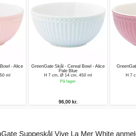
Bowl - Alice
GreenGate Skål - Cereal Bowl - Alice
GreenGate
Pale Blue
50 ml
H 7 cm, Ø 14 cm, 450 ml
H 7 
På lager
96,00 kr.
Gate Suppeskål Vive La Mer White anmel