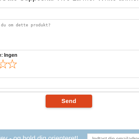
e:
Ingen
Send
v - og hold dig orienteret!