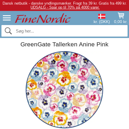
Dansk netbutik - danske yndlingsmærker.
Fragt fra 39 kr. Gratis fra 499 kr.
UDSALG - Spar op til 70% på 4000 varer.
kr. (DKK)
0,00 kr.
GreenGate Tallerken Anine Pink