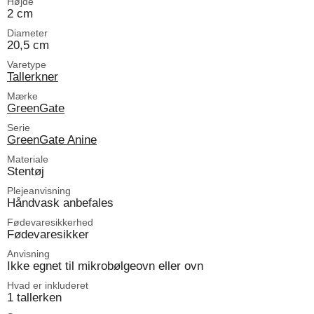
Højde
2 cm
Diameter
20,5 cm
Varetype
Tallerkner
Mærke
GreenGate
Serie
GreenGate Anine
Materiale
Stentøj
Plejeanvisning
Håndvask anbefales
Fødevaresikkerhed
Fødevaresikker
Anvisning
Ikke egnet til mikrobølgeovn eller ovn
Hvad er inkluderet
1 tallerken