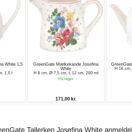
a White 1,5
GreenGate Mælkekande Josefina
GreenGate
White
H 16 cm, 
, 1,5 l
H 8 cm, Ø 7,5 cm, L 12 cm, 200 ml
På lager
171,00 kr.
enGate Tallerken Josefina White anmelde