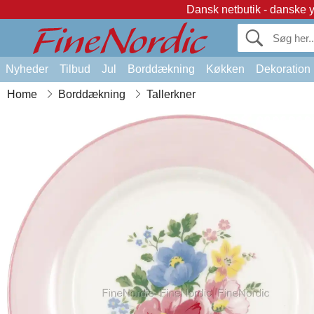
Dansk netbutik - danske 
Nyheder
Tilbud
Jul
Borddækning
Køkken
Dekoration
Home
Borddækning
Tallerkner