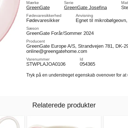
Mærke
Serie
Mat
GreenGate
GreenGate Josefina
Ste
Fødevaresikkerhed
Anvisning
Fødevaresikker
Egnet til mikrobølgeovn,
Sæson
GreenGate Forår/Sommer 2024
Producent
GreenGate Europe A/S, Strandvejen 781, DK-2
online@greengatehome.com
Varenummer
Id
STWPLAJOA0106
054365
Tryk på en understreget egenskab ovenover for at u
Relaterede produkter