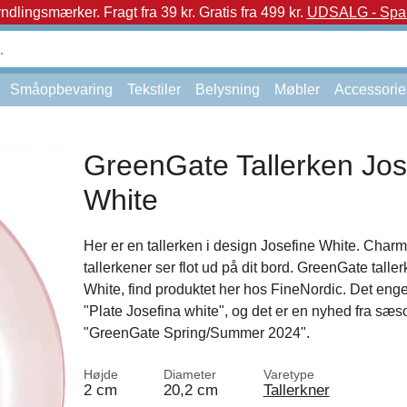
yndlingsmærker.
Fragt fra 39 kr. Gratis fra 499 kr.
UDSALG - Spar 
Småopbevaring
Tekstiler
Belysning
Møbler
Accessorie
GreenGate Tallerken Jos
White
Her er en tallerken i design Josefine White. Char
tallerkener ser flot ud på dit bord. GreenGate talle
White, find produktet her hos FineNordic. Det eng
"Plate Josefina white", og det er en nyhed fra sæ
"GreenGate Spring/Summer 2024".
Højde
Diameter
Varetype
2 cm
20,2 cm
Tallerkner