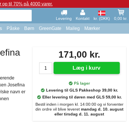
op til 70% på 4000 varer.
Levering
Kontakt
kr. (DKK)
0,00 kr.
s
Påske
Børn
GreenGate
Maileg
Mærker
efina
171,00 kr.
Læg i kurv
merende
På lager
rken Josefina
Levering til GLS Pakkeshop 39,00 kr.
elske navn er
Eller levering til døren med GLS 59,00 kr.
sonen
Bestil inden i morgen kl. 14:00:00 og vi forventer
din ordre vil blive leveret
mandag d. 10. august
eller tirsdag d. 11. august