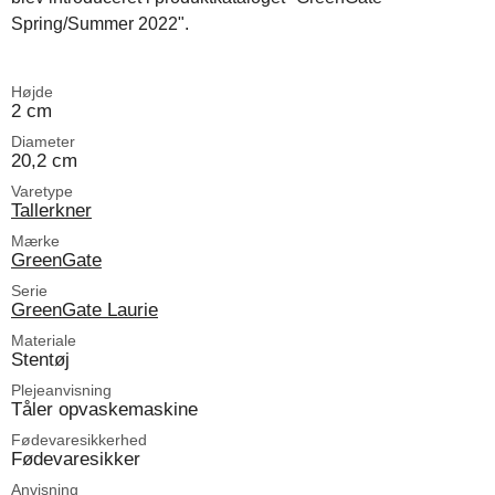
Spring/Summer 2022".
Højde
2 cm
Diameter
20,2 cm
Varetype
Tallerkner
Mærke
GreenGate
Serie
GreenGate Laurie
Materiale
Stentøj
Plejeanvisning
Tåler opvaskemaskine
Fødevaresikkerhed
Fødevaresikker
Anvisning