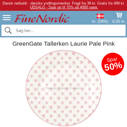
Dansk netbutik - danske yndlingsmærker.
Fragt fra 39 kr. Gratis fra 499 kr.
UDSALG - Spar op til 70% på 4000 varer.
kr. (DKK)
0,00 kr.
GreenGate Tallerken Laurie Pale Pink
Spar
50%